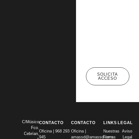
SOLICITA
ACCESO
C/Músico
CONTACTO
CONTACTO
LINKS
LEGAL
Fco.
Oficina | 968 293
Oficina |
Nuestras
Aviso
Cebrían,
945
amassd@amassd.com
Firmas
Legal